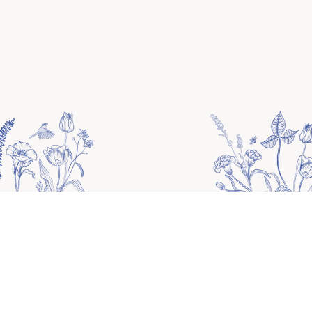
Por favor, rellene el siguiente formulario para
personalizar su sitio web.
Los campos no completados se completarán con
la información de la muestra.
HOME